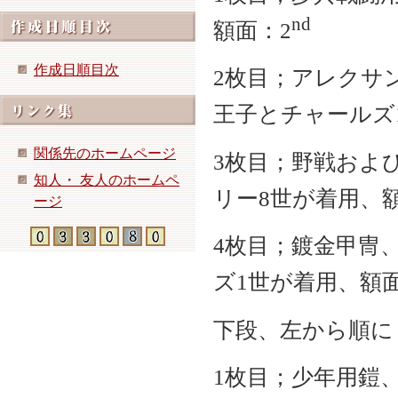
nd
額面：2
作成日順目次
2枚目；アレクサン
王子とチャールズ
関係先のホームページ
3枚目；野戦およ
知人・ 友人のホームペ
リー8世が着用、
ージ
4枚目；鍍金甲冑、
ズ1世が着用、額面
下段、左から順に
1枚目；少年用鎧、