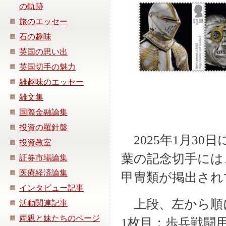
の軌跡
旅のエッセー
石の趣味
英国の思い出
英国切手の魅力
雑趣味のエッセー
雑文集
国際金融論集
投資の羅針盤
2025年1月30日に
投資教室
葉の記念切手には、
証券市場論集
医療経済論集
甲冑類が掲出され
インタビュー記事
上段、左から順
活動関連記事
両親と妹たちのページ
1枚目；歩兵戦闘用