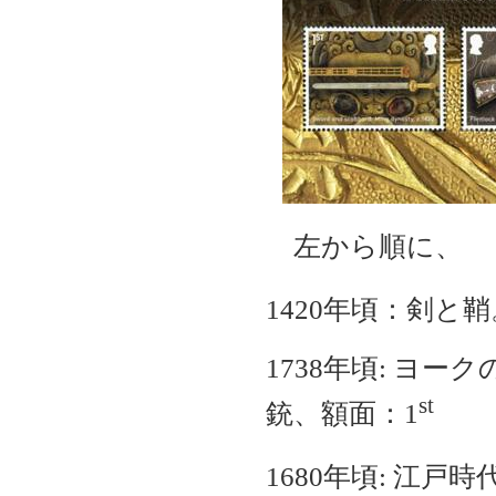
左から順に、
1420年頃：剣と
1738年頃: ヨ
st
銃、額面：1
1680年頃: 江戸