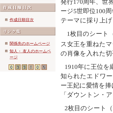
発行
170
周年、世
ージ
5
世即位
100
周
テーマに採り上げ
作成日順目次
1
枚目のシート
ス女王を重ねたマ
関係先のホームページ
知人・ 友人のホームペ
の肖像を入れた切
ージ
1910
年に王位を
知られたエドワー
ー王妃に愛情を捧
「ダウントン・ア
2
枚目のシート（