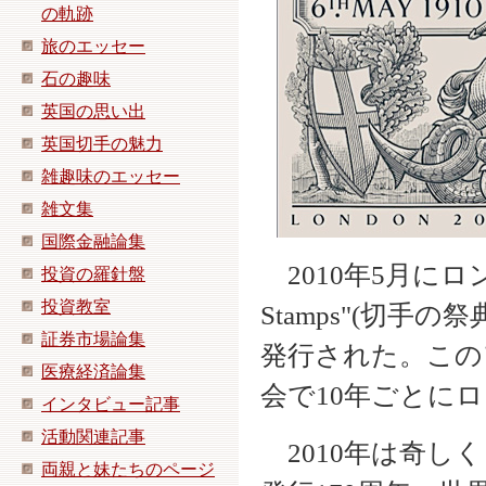
の軌跡
旅のエッセー
石の趣味
英国の思い出
英国切手の魅力
雑趣味のエッセー
雑文集
国際金融論集
2010
年
5
月にロ
投資の羅針盤
投資教室
Stamps"(
切手の祭
証券市場論集
発行された。この
医療経済論集
会で
10
年ごとにロ
インタビュー記事
活動関連記事
2010
年は奇しく
両親と妹たちのページ