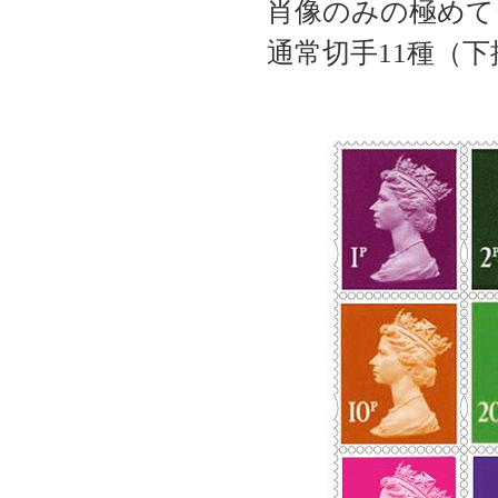
肖像のみの極めて
通常切手
11
種（下