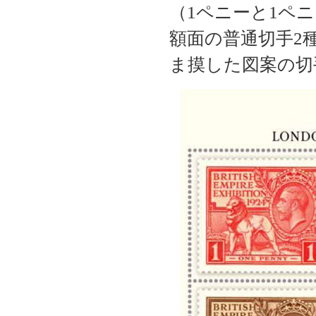
（
1
ペニーと
1
ペニ
額面の普通切手
2
ま摸した図案の切