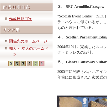
３、
SEC Armdillo,Grasgow
"Scottish Event Cen
作成日順目次
ラ・ハウスに似ているが、こ
ものと言われている。
４、
Scottish Parliament,Edi
関係先のホームページ
2004年10月に完成したス
知人・ 友人のホームペ
ク・ミラレスの設計。
ージ
５、
Giant's Causeway Visitor
2005年に開設された北アイルラ
年前にに形成された玄武岩の