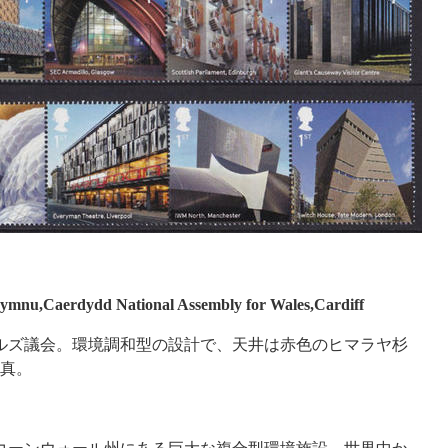
ymnu,Caerdydd National Assembly for Wales,Cardiff
ェールズ議会。環境調和型の設計で、天井は赤色のヒマラヤ杉
真。