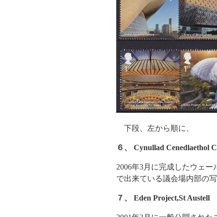
下段、左から順に、
６、
Cynullad Cenedlaethol C
2006年3月に完成したウ
で出来ている議会場内部の写
７、
Eden Project,St Austell