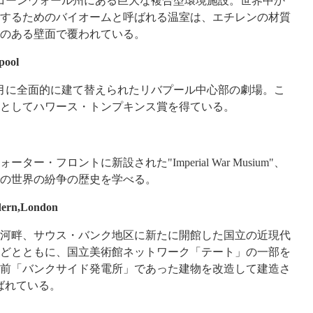
れたコーンウォール州にある巨大な複合型環境施設。世界中か
するためのバイオームと呼ばれる温室は、エチレンの材質
のある壁面で覆われている。
pool
1年7月に全面的に建て替えられたリバプール中心部の劇場。こ
としてハワース・トンプキンス賞を得ている。
ター・フロントに新設された"Imperial War Musium"、
の世界の紛争の歴史を学べる。
dern,London
ムズ河畔、サウス・バンク地区に新たに開館した国立の近現代
どとともに、国立美術館ネットワーク「テート」の一部を
前「バンクサイド発電所」であった建物を改造して建造さ
と呼ばれている。