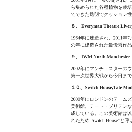
2001年3月に一般公開さ
ら集められた各種植物を栽培
でできた透明でクッション性
８、
Everyman Theatre,Liver
1964年に建造され、201
の年に建造された最優秀作品
９、
IWM North,Manchester
2002年にマンチェスターのウォー
第一次世界大戦から今日まで
１０、
Switch House,Tate Mo
2000年にロンドンのテー
美術館。テート・ブリテンな
成している。この美術館は以
れたため"Switch House"