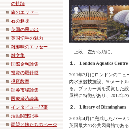
の軌跡
旅のエッセー
石の趣味
英国の思い出
英国切手の魅力
雑趣味のエッセー
上段、左から順に、
雑文集
１、
London Aquatics Centre
国際金融論集
投資の羅針盤
2011年7月にロンドンの
投資教室
内水泳競技施設。50メート
る。ブッカー賞を受賞した設
証券市場論集
屋根に特徴があり、2012
医療経済論集
２、
Library of Birmingham
インタビュー記事
活動関連記事
2013年4月に完成したバ
両親と妹たちのページ
英国最大の公共図書館である