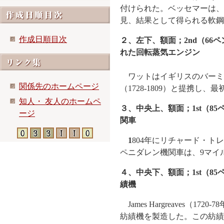
付けられた。ベッセマーは、
見、結果として得られる軟鋼
作成日順目次
２、左下、額面；2nd（66ペ
れた回転蒸気エンジン
ワットはイギリスのバーミ
関係先のホームページ
（1728-1809）と提携し
知人・ 友人のホームペ
３、中央上、額面；1st（
ージ
関車
1
804年にリチャード・トレビ
ペニダレン機関車は、9マイ
４、中央下、額面；1st（85ペ
績機
James Hargreaves（
紡績機を製造した。この紡績