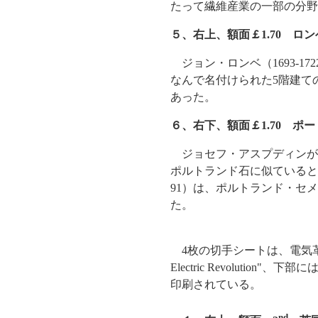
たって繊維産業の一部の分野
５、右上、額面￡1.70 ロ
ジョン・ロンベ（1693-17
なんで名付けられた5階建て
あった。
６、右下、額面￡1.70 ポ
ジョセフ・アスプディンが1
ポルトランド石に似ていると
91）は、ポルトランド・セ
た。
4枚の切手シートは、電気革
Electric Revolution"、下部には"Wo
印刷されている。
nd