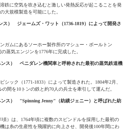
溶鉄に空気を吹き込むと激しい発熱反応が起こることを発
の大規模製造を可能にした。
ンス） ジェームズ・ワット（1736-1819）によって開発さ
ンガムにあるソーホー製作所のマシュー・ボールトン
、最初の蒸気エンジンを1776年に完成した。
85ペンス） ペニダレン機関車と呼称された最初の蒸気鉄道機
シック（1771-1833）によって製造された。1804年2月、
ルの間を10トンの鉄と約70人の兵士を牽引して運んだ。
ンス） "Spinning Jenny"（紡績ジェニー）と呼ばれた紡
1720-78年頃）は、1764年頃に複数のスピンドルを採用した最初の
機は糸の生産性を飛躍的に向上させ、開発後100年間にわ