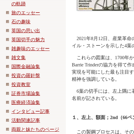
の軌跡
旅のエッセー
石の趣味
英国の思い出
2021年8月12日、産業革
英国切手の魅力
イル・ストーンを示した4葉
雑趣味のエッセー
雑文集
これらの図案は、1700年か
Barrie Trinderの
国際金融論集
実現を可能にした最も注目す
投資の羅針盤
精神を強調している。
投資教室
6葉の切手には、左上隅に
証券市場論集
名前が記されている。
医療経済論集
インタビュー記事
１、左上、額面；2nd（6
活動関連記事
両親と妹たちのページ
この製鋼プロセスは、その発