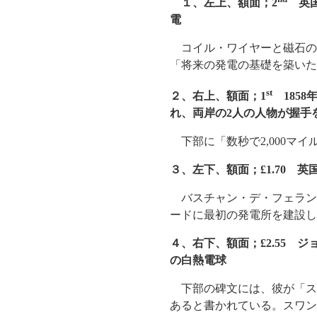
１、左上、額面；2
英国
電
コイル・ワイヤーと磁石の
「将来の発電の基礎を築い
st
２、右上、額面；1
1858
れ、両岸の2人の人物が握手
下部に「数秒で2,000マ
３、左下、額面；£1.70
バスチャン・デ・フェランティ（
ードに最初の発電所を建設し
４、右下、額面；£2.55 ジ
の白熱電球
下部の碑文には、彼が「ス
あると書かれている。スワン