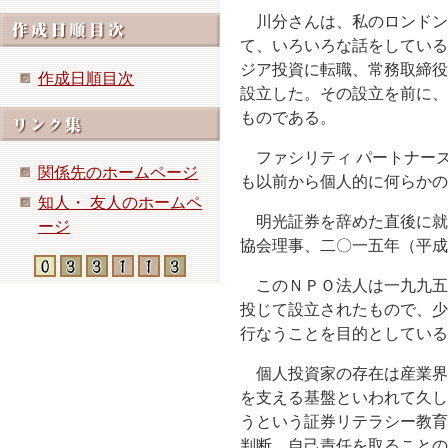
川分さんは、私のロンドン
て、いろいろな話をしている
ジア投資に転職、常務取締役
作成日順目次
設立した。その設立を前に、
ものである。
ファシリティ パートナー
関係先のホームページ
も以前から個人的に何らかの
知人・ 友人のホームペ
明光証券を辞めた直後に就
ージ
協会理事、二〇一五年（平成
このＮＰＯ法人は一九九五
投じて設立されたもので、少
行なうことを目的としている
個人投資家の存在は産業界
を支える基盤といわれて久し
うという証券リテラシー教育
判断、自己責任を取ることの