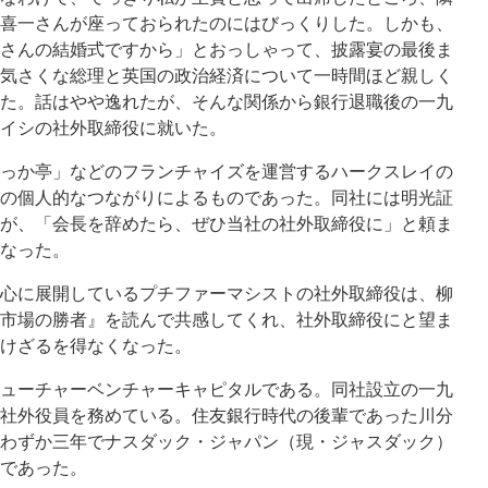
喜一さんが座っておられたのにはびっくりした。しかも、
さんの結婚式ですから」とおっしゃって、披露宴の最後ま
気さくな総理と英国の政治経済について一時間ほど親しく
た。話はやや逸れたが、そんな関係から銀行退職後の一九
イシの社外取締役に就いた。
っか亭」などのフランチャイズを運営するハークスレイの
の個人的なつながりによるものであった。同社には明光証
が、「会長を辞めたら、ぜひ当社の社外取締役に」と頼ま
なった。
心に展開しているプチファーマシストの社外取締役は、柳
市場の勝者』を読んで共感してくれ、社外取締役にと望ま
けざるを得なくなった。
ューチャーベンチャーキャピタルである。同社設立の一九
社外役員を務めている。住友銀行時代の後輩であった川分
わずか三年でナスダック・ジャパン（現・ジャスダック）
であった。