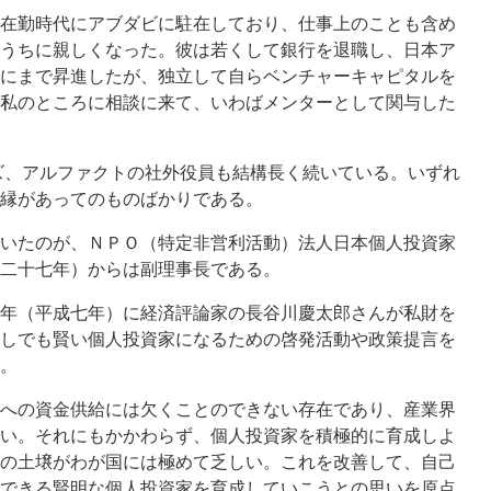
在勤時代にアブダビに駐在しており、仕事上のことも含め
うちに親しくなった。彼は若くして銀行を退職し、日本ア
にまで昇進したが、独立して自らベンチャーキャピタルを
私のところに相談に来て、いわばメンターとして関与した
ズ、アルファクトの社外役員も結構長く続いている。いずれ
縁があってのものばかりである。
いたのが、ＮＰＯ（特定非営利活動）法人日本個人投資家
二十七年）からは副理事長である。
年（平成七年）に経済評論家の長谷川慶太郎さんが私財を
しでも賢い個人投資家になるための啓発活動や政策提言を
。
への資金供給には欠くことのできない存在であり、産業界
い。それにもかかわらず、個人投資家を積極的に育成しよ
の土壌がわが国には極めて乏しい。これを改善して、自己
できる賢明な個人投資家を育成していこうとの思いを原点