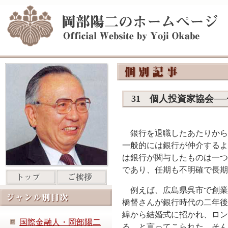
31 個人投資家協会─
銀行を退職したあたりから
一般的には銀行が仲介するよ
は銀行が関与したものは一つ
であり、任期も不明確で長期
例えば、広島県呉市で創業
橋督さんが銀行時代の二年後
緯から結婚式に招かれ、ロン
国際金融人・岡部陽二
る、と言ってこられた。そん