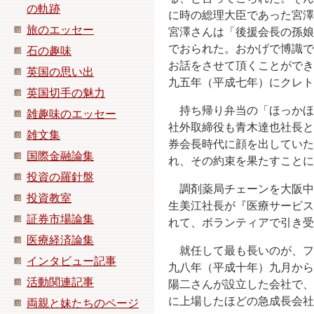
の軌跡
に時の総理大臣であった宮澤
旅のエッセー
宮澤さんは「後援会長の孫娘
でおられた。おかげで博識で
石の趣味
お話をさせて頂くことができ
英国の思い出
九五年（平成七年）にクレト
英国切手の魅力
持ち帰り弁当の「ほっかほ
雑趣味のエッセー
社外取締役も青木達也社長と
雑文集
券会長時代に顔を出していた
国際金融論集
れ、その約束を果たすことに
投資の羅針盤
調剤薬局チェーンを大阪中
投資教室
生美江社長が『医療サービス
証券市場論集
れて、ボランティアで引き受
医療経済論集
就任して最も長いのが、フ
インタビュー記事
九八年（平成十年）九月から
活動関連記事
陽二さんが設立した会社で、
に上場したほどの急成長会社
両親と妹たちのページ