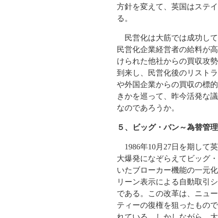
方針を変えて、英国はステイ
る。
民営化は大筋では成功して
民営化企業経営者の給料が高
けられた他社からの買収攻勢
到来し、民営化後のリストラ
や外国企業からの買収の標的
きかを巡って、昨今活発な議
なのであろうか。
５、ビッグ・バン～為替管理
1986年10月27日を期し
大爆発になぞらえてビッグ・
いたブローカー機能の一元化
リーン表示による自動取引シ
である。この改革は、ニュー
ティーの復権を狙ったもので
れている。しかしながら、大