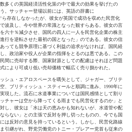
数多くの英国経済活性化策の中で最大の効果を挙げたの
う。サッチャー登場以前には、英語の辞書に
いう単語すら存在しなかったが、彼女が英国で成功を収めた民営化
で波及し、今や世界の常識となった観すらある。彼女の言
を六十％減少させ、国民の四人に一人を民営化企業の株主
進行を逆転させた最初の国となった」のである。彼女の信
あっても競争原理に基づく利益の追求がなければ、国民経
し、政治家や役人が企業の指揮をとるのは悪である。この
民間に売却する際、国家財源としての配慮はそれほど問題
式により可成り低い売却価格で幅広く売り捌かれた。
ィッシュ・エアロスペースを嚆矢として、ジャガー、ブリテ
空、ブリティッシュ・スティールと順調に進み、1990年に
実現した。流石に水道事業については国民感情として割り
ッチャーは空から降ってくる雨までも民営化するのか」と
対し、彼女は「水は天の恵みかも知れないが、水道管や配
ならない」との主張で反対を押し切ったものの、今でも国
には反対の意見を持っているという。しかし、民営化路線
ま引継がれ、野党労働党のトニー・ブレアー党首も従来の