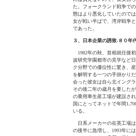
た。フォークランド戦争での
態はより悪化していたのでは
女が戦い半ばで、湾岸戦争と
であった。
３、日本企業の誘致-８０年
1982年の秋、首相就任後
波研究学園都市の見学など日
ク分野での優位性に驚き、産
を解明する一つの手掛かりだ
会った彼女は自ら北イングラ
その後二年の歳月を要したが
の乗用車生産工場が建設され
国にとってネットで年間1,
いる。
日系メーカーの在英工場はサ
の後半に急増し、1993年に