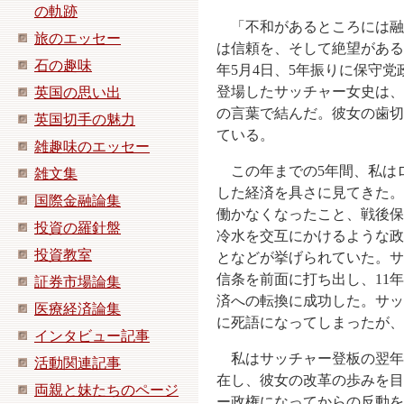
の軌跡
「不和があるところには融
旅のエッセー
は信頼を、そして絶望がある
石の趣味
年5月4日、5年振りに保守
登場したサッチャー女史は、
英国の思い出
の言葉で結んだ。彼女の歯切
英国切手の魅力
ている。
雑趣味のエッセー
この年までの5年間、私は
雑文集
した経済を具さに見てきた。
国際金融論集
働かなくなったこと、戦後保
投資の羅針盤
冷水を交互にかけるような政
投資教室
となどが挙げられていた。サ
信条を前面に打ち出し、11
証券市場論集
済への転換に成功した。サッ
医療経済論集
に死語になってしまったが
インタビュー記事
私はサッチャー登板の翌年に
活動関連記事
在し、彼女の改革の歩みを目
両親と妹たちのページ
ー政権になってからの反動を