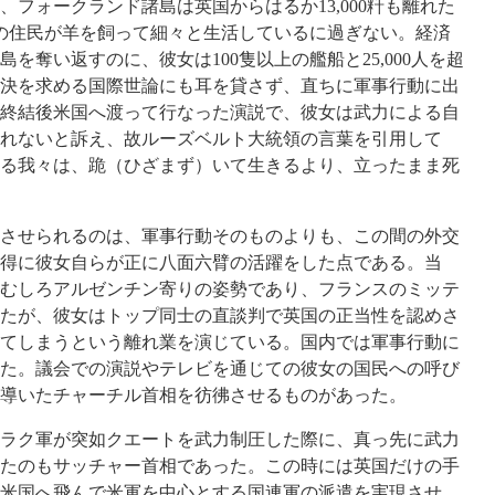
フォークランド諸島は英国からはるか13,000粁も離れた
の住民が羊を飼って細々と生活しているに過ぎない。経済
を奪い返すのに、彼女は100隻以上の艦船と25,000人を超
決を求める国際世論にも耳を貸さず、直ちに軍事行動に出
終結後米国へ渡って行なった演説で、彼女は武力による自
れないと訴え、故ルーズベルト大統領の言葉を引用して
る我々は、跪（ひざまず）いて生きるより、立ったまま死
させられるのは、軍事行動そのものよりも、この間の外交
得に彼女自らが正に八面六臂の活躍をした点である。当
むしろアルゼンチン寄りの姿勢であり、フランスのミッテ
たが、彼女はトップ同士の直談判で英国の正当性を認めさ
てしまうという離れ業を演じている。国内では軍事行動に
た。議会での演説やテレビを通じての彼女の国民への呼び
導いたチャーチル首相を彷彿させるものがあった。
、イラク軍が突如クエートを武力制圧した際に、真っ先に武力
たのもサッチャー首相であった。この時には英国だけの手
米国へ飛んで米軍を中心とする国連軍の派遣を実現させ