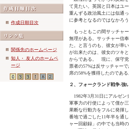
て見たい。英国と日本はユー
重んずる政治風土には似通っ
に参考となるのではなかろ
作成日順目次
もっともこの間サッチャー
無理がある。サッチャー信奉
た。と言うのも、彼女が率い
関係先のホームページ
が出来たのは、彼女のツキと
知人・ 友人のホームペ
からである。 現に、保守党が
ージ
票者の57%は反サッチャー
席の58%を獲得したのであ
２、フォークランド戦争-強
1982年3月31日にアル
軍事力の行使によって僅か三
果断な行動力をフルに発揮し
番地で過ごした11年半を通
ャー回顧録」の中でも当時の