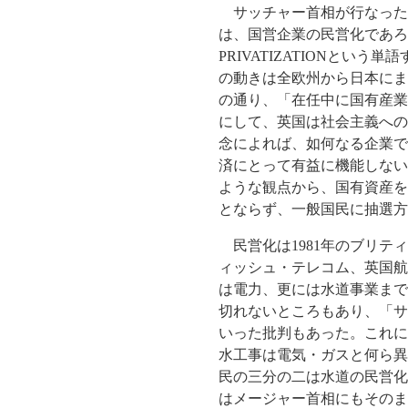
サッチャー首相が行なった
は、国営企業の民営化であろ
PRIVATIZATIONと
の動きは全欧州から日本にま
の通り、「在任中に国有産業
にして、英国は社会主義への
念によれば、如何なる企業で
済にとって有益に機能しない
ような観点から、国有資産を
とならず、一般国民に抽選方
民営化は1981年のブリテ
ィッシュ・テレコム、英国航
は電力、更には水道事業まで
切れないところもあり、「サ
いった批判もあった。これに
水工事は電気・ガスと何ら異
民の三分の二は水道の民営化
はメージャー首相にもそのま