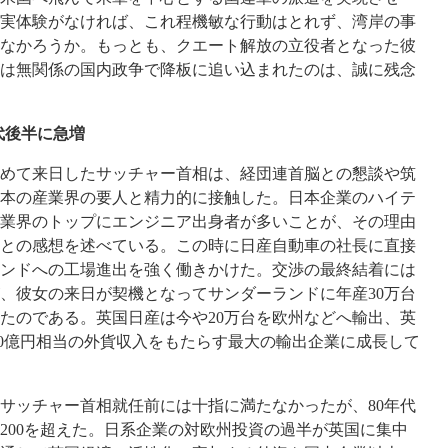
実体験がなければ、これ程機敏な行動はとれず、湾岸の事
なかろうか。もっとも、クエート解放の立役者となった彼
は無関係の国内政争で降板に追い込まれたのは、誠に残念
代後半に急増
初めて来日したサッチャー首相は、経団連首脳との懇談や筑
本の産業界の要人と精力的に接触した。日本企業のハイテ
業界のトップにエンジニア出身者が多いことが、その理由
との感想を述べている。この時に日産自動車の社長に直接
ンドへの工場進出を強く働きかけた。交渉の最終結着には
、彼女の来日が契機となってサンダーランドに年産30万台
たのである。英国日産は今や20万台を欧州などへ輸出、英
700億円相当の外貨収入をもたらす最大の輸出企業に成長して
ッチャー首相就任前には十指に満たなかったが、80年代
は200を超えた。日系企業の対欧州投資の過半が英国に集中