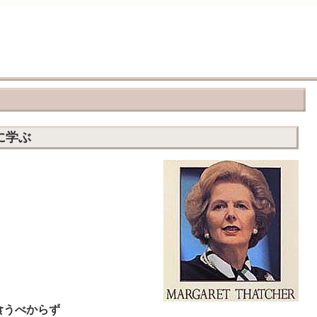
国に学ぶ
食うべからず