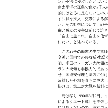
ンが不法に侵攻したとはいえ、
南太平洋の孤島で僅か2千人
的にはとるに足らないこの小島
す兵員を投入、交渉による解
た。その動機について、戦争
由と独立の侵害は断じて許さ
「自由に生まれ、自由を信ず
にたい」と述べている。
この戦争の顛末の中で驚嘆
交渉と国内での侵攻反対派説
初、米国のレーガン大統領は
ラン大統領も非協力的であっ
せ、国連安保理も味方に付け
反対した外相を直ちに更迭し
掛けは、第二次大戦を勝利に
時は移り1990年8月2日
によるクエート奪回を主張し
には負えないので、彼女自ら