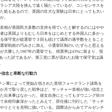
ラシア大陸を挟んで遠く隔たっているが、コンセンサスを
た処もあるので、英国の壮大な実験は日本にとっても大い
うか。
首相が英国民大多数の支持を得ていたと解するのにはやや
者は英国よりもむしろ日本をはじめとする外国人に多かっ
る保守党が総選挙で３回も続けて議席の過半数をとること
選挙戦術の巧みさに加え、小選挙区制のいたずらと思える
大勝した1987年の選挙でも、得票率は43%に留まり、投
であった訳であるが、第三党に票が流れたお陰で保守党は議
る。
い信念と果断な行動力
ゼンチン軍によって突如占領された英領フォークランド諸島を
か月で取り戻した戦争ほど、サッチャー首相が強い信念と
た出来事はなかった。彼女自身にとってもダウニング街10
して余程印象深かったとみえて、辞任後に刊行した「サッチ
やりとりを克明に描いている。国際法からみてアルゼンチ