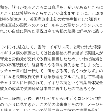
和を、誤りがあるところには真理を、疑いがあるところに
ところには希望をもたらすことが出来ますように。」1979
党政権を誕生させ、英国憲政史上初の女性宰相として颯爽と
就任直後の国民へのアッピールをこの聖サンフランシスコ
れよい自信に満ちた演説は今でも私の脳裏に鮮やかに残っ
ロンドンに駐在して、当時「イギリス病」と呼ばれた停滞
イギリス病の原因としては社会福祉の行き過ぎで英国人が
守党と労働党が交代で政権を担当したため、いわば熱湯と
策の不連続性が、経営者のやる気を喪失させてしまったこ
ッチャー首相は一転して「働かざる者、食うべからず」の
年半に亙る長期政権で自由競争原理をフルに活用して市場経
チャリズムに圧倒されて、イギリス病という言葉自体完全
、彼女の改革で英国経済は本当に再生したのであろうか。
一旦帰国した後、再び1984年から9年近くロンドンに駐
の当たりに見てきた。この間の出来事とその後、メージャ
も踏まえて、いくつかの問題に絞って彼女の功罪を分析し