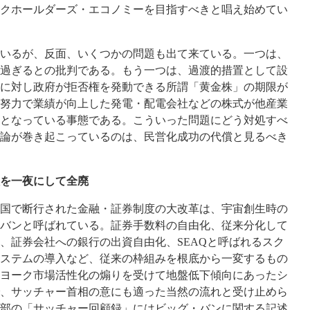
クホールダーズ・エコノミーを目指すべきと唱え始めてい
いるが、反面、いくつかの問題も出て来ている。一つは、
過ぎるとの批判である。もう一つは、過渡的措置として設
に対し政府が拒否権を発動できる所謂「黄金株」の期限が
努力で業績が向上した発電・配電会社などの株式が他産業
となっている事態である。こういった問題にどう対処すべ
論が巻き起こっているのは、民営化成功の代償と見るべき
を一夜にして全廃
て英国で断行された金融・証券制度の大改革は、宇宙創生時の
バンと呼ばれている。証券手数料の自由化、従来分化して
、証券会社への銀行の出資自由化、SEAQと呼ばれるスク
ステムの導入など、従来の枠組みを根底から一変するもの
ヨーク市場活性化の煽りを受けて地盤低下傾向にあったシ
、サッチャー首相の意にも適った当然の流れと受け止めら
部の「サッチャー回顧録」にはビッグ・バンに関する記述