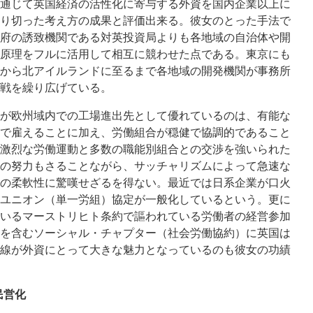
通じて英国経済の活性化に寄与する外資を国内企業以上に
り切った考え方の成果と評価出来る。彼女のとった手法で
府の誘致機関である対英投資局よりも各地域の自治体や開
原理をフルに活用して相互に競わせた点である。東京にも
から北アイルランドに至るまで各地域の開発機関が事務所
合戦を繰り広げている。
が欧州域内での工場進出先として優れているのは、有能な
で雇えることに加え、労働組合が穏健で協調的であること
激烈な労働運動と多数の職能別組合との交渉を強いられた
の努力もさることながら、サッチャリズムによって急速な
の柔軟性に驚嘆せざるを得ない。最近では日系企業が口火
ユニオン（単一労組）協定が一般化しているという。更に
いるマーストリヒト条約で謳われている労働者の経営参加
を含むソーシャル・チャプター（社会労働協約）に英国は
線が外資にとって大きな魅力となっているのも彼女の功績
民営化