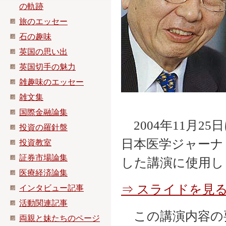
の軌跡
旅のエッセー
石の趣味
英国の思い出
英国切手の魅力
雑趣味のエッセー
雑文集
国際金融論集
2004年11月2
投資の羅針盤
日本医学ジャーナ
投資教室
証券市場論集
した講演に使用し
医療経済論集
⇒ スライドを見る
インタビュー記事
活動関連記事
この講演内容の
両親と妹たちのページ