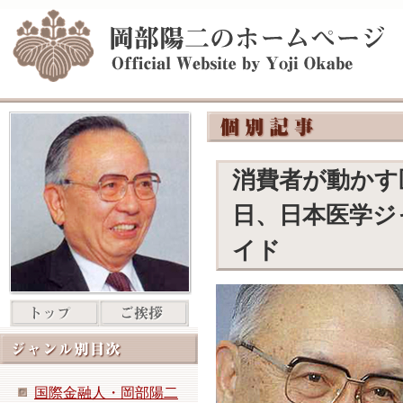
消費者が動かす医
日、日本医学ジ
イド
国際金融人・岡部陽二