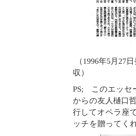
（1996年5月2
収）
PS; このエッ
からの友人樋口
行してオペラ座
ッチを贈ってく