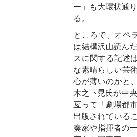
ー」も大環状通
る。
ところで、オペ
は結構沢山読ん
スに関する記述
な素晴らしい芸
心が薄いのかと
木之下晃氏が中央
亙って「劇場都
出版されている
奏家や指揮者の