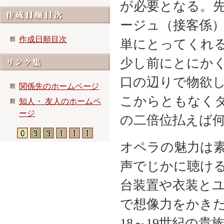
が必要となる。
ージュ（接客係
作成日順目次
単にとってくれ
少し前にとにか
口の辺りで物欲
関係先のホームページ
こからともなく
知人・ 友人のホームペ
ージ
の二倍位払えば
オペラの魅力は
声でじかに聴け
台装置や衣装と
で想像力をかき
18～19世紀の