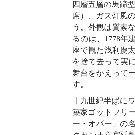
四層五層の馬蹄
席）、ガス灯風
う。外観は質素
るのは、1778
座で観た浅利慶
を捨て去って実
舞台をかえって
す。
十九世紀半ばに
築家ゴットフリ
ー・オパー」の