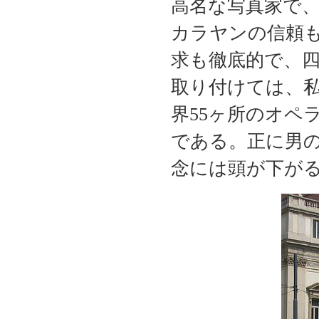
高名な写真家で
カラヤンの信頼
求も徹底的で、
取り付けては、私
界55ヶ所のオペ
である。正に男
念には頭が下が