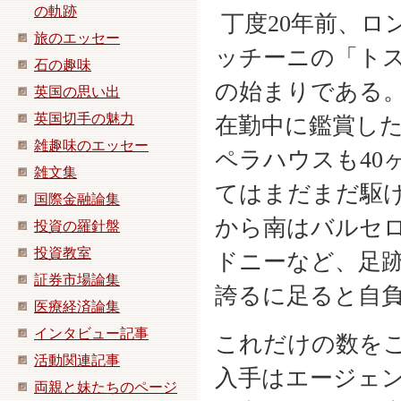
の軌跡
丁度20年前、ロ
旅のエッセー
ッチーニの「ト
石の趣味
の始まりである。
英国の思い出
英国切手の魅力
在勤中に鑑賞した
雑趣味のエッセー
ペラハウスも40
雑文集
てはまだまだ駆
国際金融論集
から南はバルセ
投資の羅針盤
投資教室
ドニーなど、足
証券市場論集
誇るに足ると自
医療経済論集
インタビュー記事
これだけの数を
活動関連記事
入手はエージェ
両親と妹たちのページ