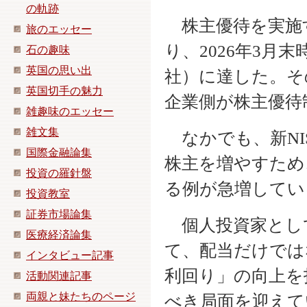
の軌跡
株主優待を実施
旅のエッセー
り、2026年3月末
石の趣味
英国の思い出
社）に達した。そ
英国切手の魅力
企業側が株主優待
雑趣味のエッセー
雑文集
なかでも、新NI
国際金融論集
株主を増やすため
投資の羅針盤
る例が急増してい
投資教室
証券市場論集
個人投資家とし
医療経済論集
て、配当だけでは
インタビュー記事
利回り」の向上を
活動関連記事
両親と妹たちのページ
べき局面を迎えて