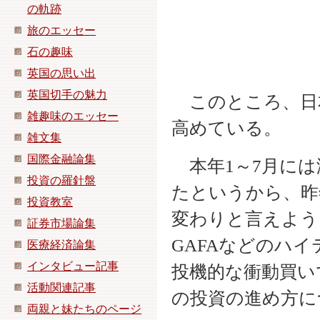
の軌跡
旅のエッセー
石の趣味
英国の思い出
英国切手の魅力
このところ、日
雑趣味のエッセー
高めている。
雑文集
国際金融論集
本年1～7月には海
投資の羅針盤
たというから、昨年
投資教室
変わりと言えよう
証券市場論集
GAFAなどのハ
医療経済論集
インタビュー記事
投機的な衝動買い
活動関連記事
の投資の進め方に
両親と妹たちのページ