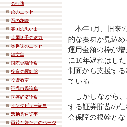
の軌跡
旅のエッセー
石の趣味
本年1月、旧来の
英国の思い出
英国切手の魅力
的な奏功が見込め
雑趣味のエッセー
運用金額の枠が増
雑文集
に16年遅れはし
国際金融論集
制面から支援する
投資の羅針盤
ている。
投資教室
証券市場論集
しかしながら、N
医療経済論集
する証券貯蓄の仕
インタビュー記事
活動関連記事
会保障の根幹とな
両親と妹たちのページ