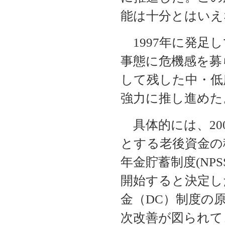
能は十分とはいえ
1997年に発足
事態に危機感を募
して残した中・低
強力に推し進めた
具体的には、20
とする老後資金の
年金貯蓄制度(NPSS：Nat
開始すると決定し
金（DC）制度の
次改善が図られて