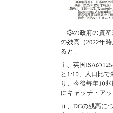
③の政府の資産
の残高（2022
ると、
ⅰ、英国ISAの12
と1/10、人口比で
り、今後毎年10
にキャッチ・アッ
ⅱ、DCの残高に