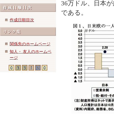
36万ドル、日本
である。
作成日順目次
関係先のホームページ
知人・ 友人のホームペ
ージ