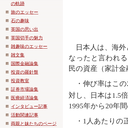
の軌跡
旅のエッセー
石の趣味
英国の思い出
英国切手の魅力
日本人は、海外
雑趣味のエッセー
雑文集
なったと言われる
国際金融論集
民の資産（家計金
投資の羅針盤
投資教室
・伸び率はこの2
証券市場論集
対し、日本は1.5
医療経済論集
1995年から20
インタビュー記事
活動関連記事
・1人あたりの正
両親と妹たちのページ