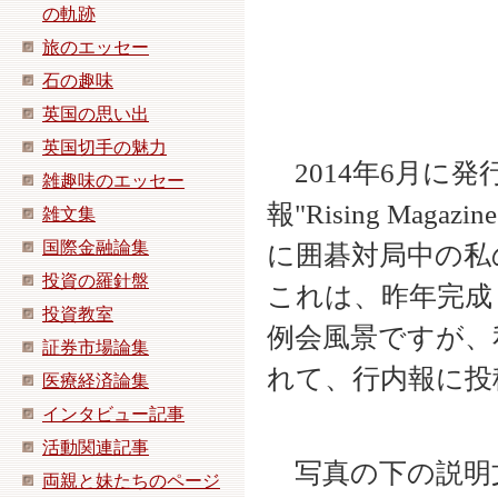
の軌跡
旅のエッセー
石の趣味
英国の思い出
英国切手の魅力
2014
年6月に発
雑趣味のエッセー
報"Rising Mag
雑文集
国際金融論集
に囲碁対局中の私
投資の羅針盤
これは、昨年完成
投資教室
例会風景ですが、
証券市場論集
れて、行内報に投
医療経済論集
インタビュー記事
活動関連記事
写真の下の説明
両親と妹たちのページ