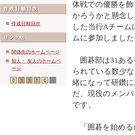
体戦での優勝を飾
かろうかと懸念し
作成日順目次
した当行
A
チーム
ムに参加しました
関係先のホームページ
囲碁部は
31
ある
知人・ 友人のホームペ
ージ
られている数少な
緒になって研鑽に
だ、現役のメンバ
です。
「囲碁を始める